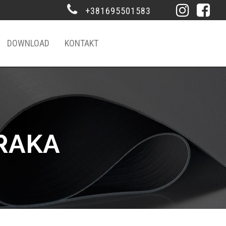
+381695501583
DOWNLOAD
KONTAKT
RAKA