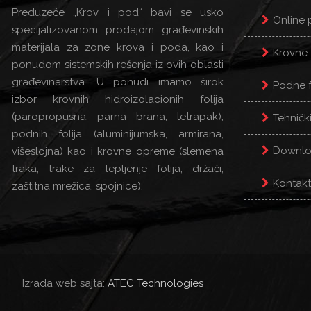
Preduzeće „Krov i pod“ bavi se usko
Online 
specijalizovanom prodajom građevinskih
materijala za zone krova i poda, kao i
Krovne 
ponudom sistemskih rešenja iz ovih oblasti
građevinarstva. U ponudi imamo širok
Podne f
izbor krovnih hidroizolacionih folija
(paropropusna, parna brana, tetrapak),
Tehnički
podnih folija (aluminijumska, armirana,
Downl
višeslojna) kao i krovne opreme (slemena
traka, trake za lepljenje folija, držači,
Kontakt
zaštitna mrežica, spojnice).
Izrada web sajta:
ATEC Technologies