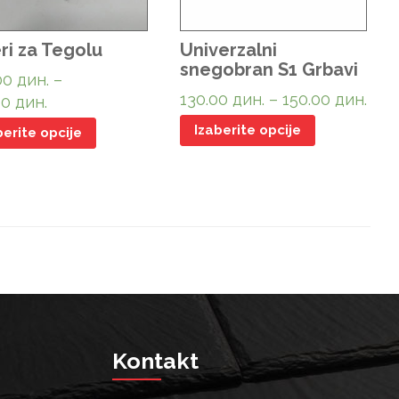
ri za Tegolu
Univerzalni
snegobran S1 Grbavi
00
дин.
–
130.00
дин.
–
150.00
дин.
00
дин.
Izaberite opcije
berite opcije
Kontakt