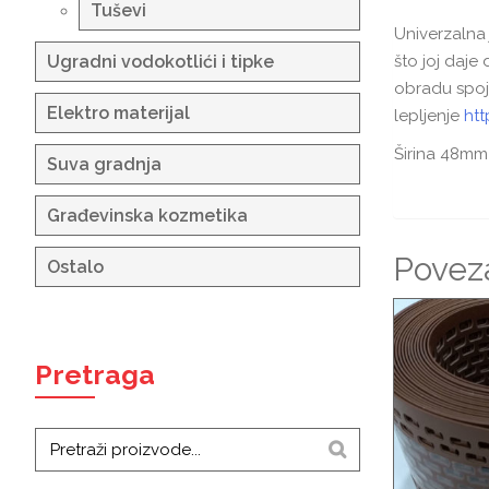
Tuševi
Univerzalna 
što joj daje
Ugradni vodokotlići i tipke
obradu spoje
Elektro materijal
lepljenje
htt
Širina 48mm
Suva gradnja
Građevinska kozmetika
Poveza
Ostalo
Pretraga