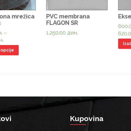
iona mrežica
PVC membrana
Ekse
u
FLAGON SR
600.
.
–
1,250.00
дин.
620.
н.
Iza
 opcije
kovi
Kupovina