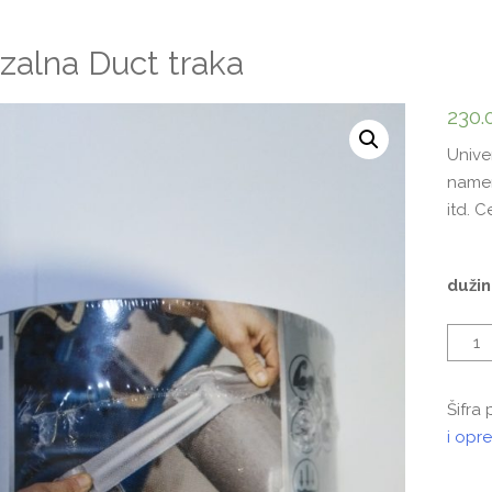
zalna Duct traka
230.
Unive
namenj
itd. 
dužin
Količ
Šifra
i opr