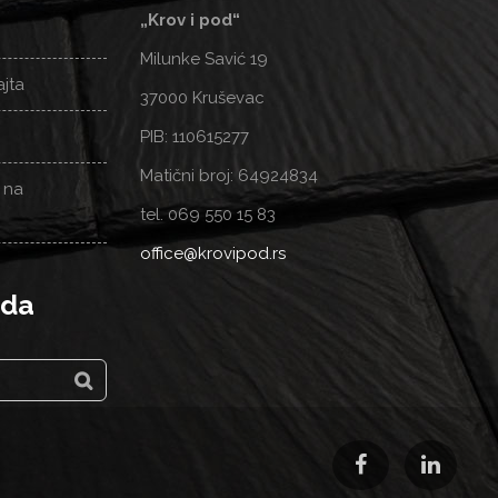
„Krov i pod“
Milunke Savić 19
ajta
37000 Kruševac
PIB: 110615277
Matični broj: 64924834
 na
tel. 069 550 15 83
office@krovipod.rs
oda