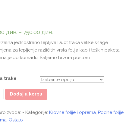
00
дин.
–
750.00
дин.
rzalna jednostrano lepljiva Duct traka velike snage
ena za lepljenje različitih vrsta folija kao i teških paketa
Cena je po komadu. Šaljemo brzom poštom.
a trake
ina
Dodaj u korpu
 proizvoda:
-
Kategorije:
Krovne folije i oprema
,
Podne folije
ema
,
Ostalo