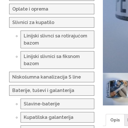
Oplate i oprema
Slivnici za kupatilo
Linijski slivnci sa rotirajućom
bazom
Linijski slivnici sa fiksnom
bazom
Niskošumna kanalizacija S line
Baterije, tuševi i galanterija
Slavine-baterije
Kupatilska galanterija
Opis