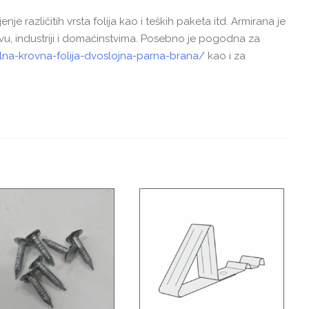
e različitih vrsta folija kao i teških paketa itd. Armirana je
tvu, industriji i domaćinstvima. Posebno je pogodna za
alna-krovna-folija-dvoslojna-parna-brana/
kao i za