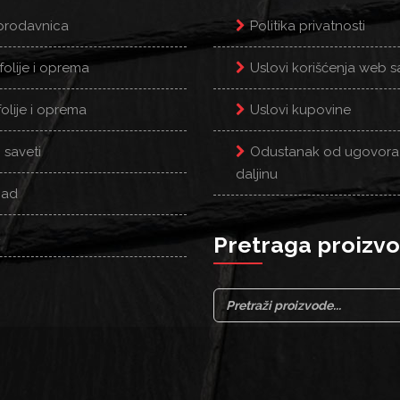
prodavnica
Politika privatnosti
folije i oprema
Uslovi korišćenja web s
olije i oprema
Uslovi kupovine
 saveti
Odustanak od ugovora
daljinu
oad
Pretraga proizv