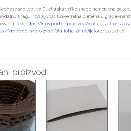
jednostrano lepljiva Duct traka velike snage namenjena za lepljenj
 dodatnu snagu i izdržljivost. Univerzalna primena u građevinars
va na foliji
https://krovipod.rs/proizvod/isoflex-soft-univerz
ps://krovipod.rs/proizvod/alu-folija-za-radijatore/
za zid itd
ni proizvodi