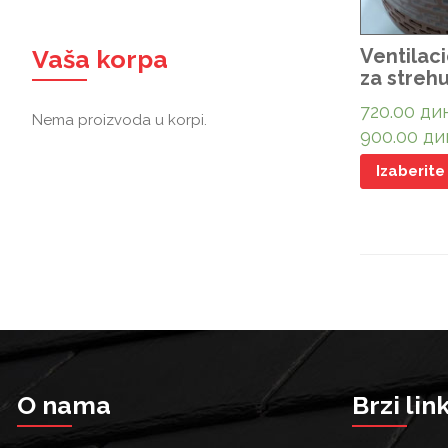
Ventilac
Vaša korpa
za streh
720.00
дин
Nema proizvoda u korpi.
900.00
ди
Izaberite
O nama
Brzi lin